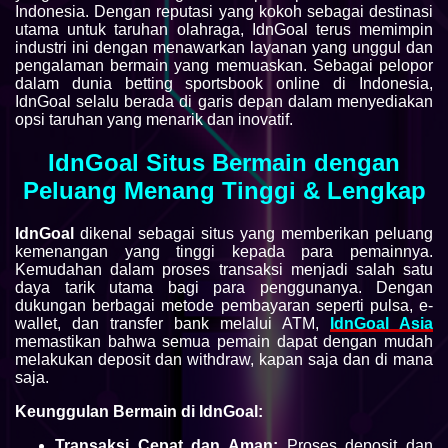
Indonesia. Dengan reputasi yang kokoh sebagai destinasi
utama untuk taruhan olahraga, IdnGoal terus memimpin
industri ini dengan menawarkan layanan yang unggul dan
pengalaman bermain yang memuaskan. Sebagai pelopor
dalam dunia betting sportsbook online di Indonesia,
IdnGoal selalu berada di garis depan dalam menyediakan
opsi taruhan yang menarik dan inovatif.
IdnGoal Situs Bermain dengan
Peluang Menang Tinggi & Lengkap
IdnGoal
dikenal sebagai situs yang memberikan peluang
kemenangan yang tinggi kepada para pemainnya.
Kemudahan dalam proses transaksi menjadi salah satu
daya tarik utama bagi para penggunanya. Dengan
dukungan berbagai metode pembayaran seperti pulsa, e-
wallet, dan transfer bank melalui ATM,
IdnGoal Asia
memastikan bahwa semua pemain dapat dengan mudah
melakukan deposit dan withdraw, kapan saja dan di mana
saja.
Keunggulan Bermain di IdnGoal:
Transaksi Cepat dan Aman:
Proses deposit dan