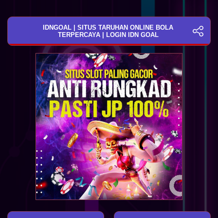
IDNGOAL | SITUS TARUHAN ONLINE BOLA
TERPERCAYA | LOGIN IDN GOAL