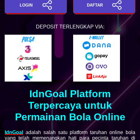
LOGIN
DAFTAR
DEPOSIT TERLENGKAP VIA:
IdnGoal Platform
Terpercaya untuk
Permainan Bola Online
IdnGoal
adalah salah satu platform taruhan online bola
yang telah memenangkan hati para pecinta taruhan di