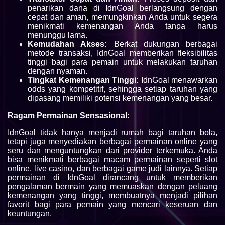
penarikan dana di IdnGoal berlangsung dengan
cepat dan aman, memungkinkan Anda untuk segera
menikmati kemenangan Anda tanpa harus
menunggu lama.
Kemudahan Akses:
Berkat dukungan berbagai
metode transaksi, IdnGoal memberikan fleksibilitas
tinggi bagi para pemain untuk melakukan taruhan
dengan nyaman.
Tingkat Kemenangan Tinggi:
IdnGoal menawarkan
odds yang kompetitif, sehingga setiap taruhan yang
dipasang memiliki potensi kemenangan yang besar.
Ragam Permainan Sensasional:
IdnGoal tidak hanya menjadi rumah bagi taruhan bola,
tetapi juga menyediakan berbagai permainan online yang
seru dan menguntungkan dari provider terkemuka. Anda
bisa menikmati berbagai macam permainan seperti slot
online, live casino, dan berbagai game judi lainnya. Setiap
permainan di IdnGoal dirancang untuk memberikan
pengalaman bermain yang memuaskan dengan peluang
kemenangan yang tinggi, membuatnya menjadi pilihan
favorit bagi para pemain yang mencari keseruan dan
keuntungan.